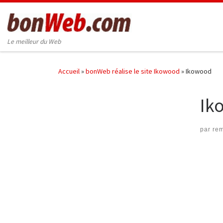
Passer au contenu
Le meilleur du Web
Accueil
»
bonWeb réalise le site Ikowood
»
Ikowood
Ik
par
rem
Nav