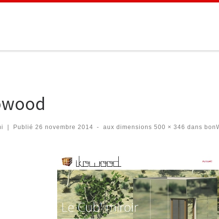
owood
i
|
Publié
26 novembre 2014
-
aux dimensions
500 × 346
dans
bonW
igation des images