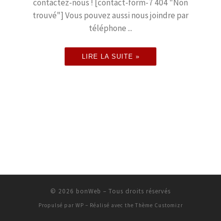
contactez-nous ! [contact-form-7 404 "Non
trouvé"] Vous pouvez aussi nous joindre par
téléphone ...
LIRE LA SUITE »
© 2026
bonWeb
– Tous droits réservés
Propulsé par
WP
– Réalisé avec the
Thème Customizr