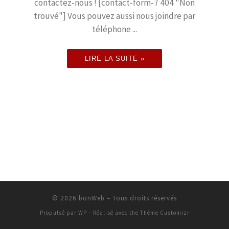
contactez-nous ! [contact-form-7 404 "Non
trouvé"] Vous pouvez aussi nous joindre par
téléphone ...
LIRE LA SUITE »
© 2026
bonWeb
– Tous droits réservés
Propulsé par
WP
– Réalisé avec the
Thème Customizr