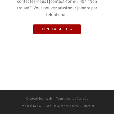
contactez-nous ! [contact-form-7 404 "Non
trouvé"] Vous pouvez aussi nous joindre par
téléphone ...
LIRE LA SUITE »
© 2026
bonWeb
– Tous droits réservés
Propulsé par
WP
– Réalisé avec the
Thème Customizr